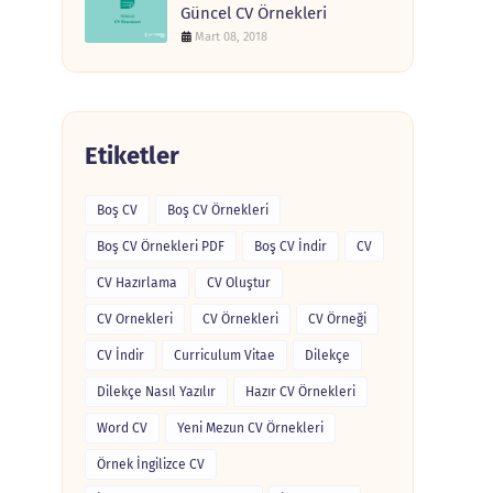
Güncel CV Örnekleri
Mart 08, 2018
Etiketler
Boş CV
Boş CV Örnekleri
Boş CV Örnekleri PDF
Boş CV İndir
CV
CV Hazırlama
CV Oluştur
CV Ornekleri
CV Örnekleri
CV Örneği
CV İndir
Curriculum Vitae
Dilekçe
Dilekçe Nasıl Yazılır
Hazır CV Örnekleri
Word CV
Yeni Mezun CV Örnekleri
Örnek İngilizce CV