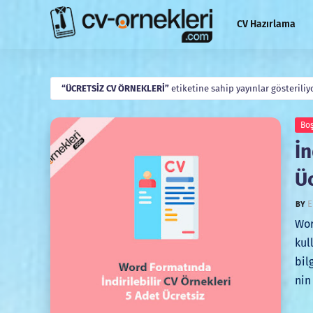
CV Hazırlama
ÜCRETSIZ CV ÖRNEKLERI
etiketine sahip yayınlar gösteriliy
Boş
İn
Ü
E
Wor
kul
bil
nin