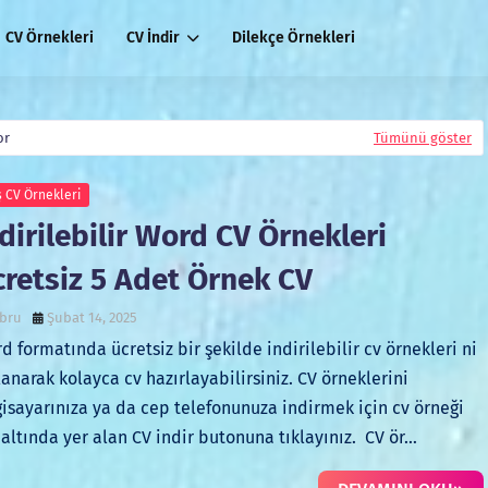
CV Örnekleri
CV İndir
Dilekçe Örnekleri
or
Tümünü göster
 CV Örnekleri
dirilebilir Word CV Örnekleri
cretsiz 5 Adet Örnek CV
bru
Şubat 14, 2025
d formatında ücretsiz bir şekilde indirilebilir cv örnekleri ni
lanarak kolayca cv hazırlayabilirsiniz. CV örneklerini
gisayarınıza ya da cep telefonunuza indirmek için cv örneği
 altında yer alan CV indir butonuna tıklayınız. CV ör…