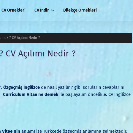
CV Örnekleri
CV İndir
Dilekçe Örnekleri
emek ? CV Açılımı Nedir ?
 CV Açılımı Nedir ?
r.
Özgeçmiş İngilizce
de nasıl yazılır ? gibi soruların cevaplarını
an
Curriculum Vitae ne demek
ile başlayalım öncelikle. CV İngilizce
 Vitae'nin
anlamı ise Türkçede özgeçmiş anlamına gelmektedir.