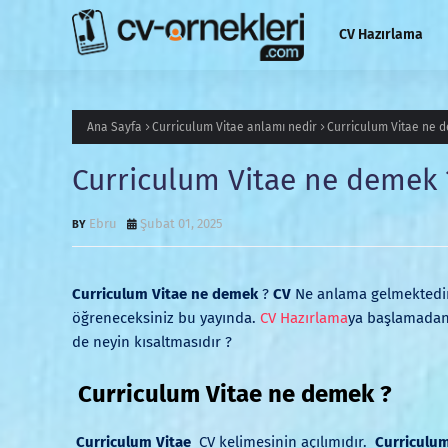
CV Hazırlama
Ana Sayfa
Curriculum Vitae anlamı nedir
Curriculum Vitae ne d
Curriculum Vitae ne demek ?
Ebru
Şubat 01, 2025
Curriculum Vitae ne demek
?
CV
Ne anlama gelmektedi
öğreneceksiniz bu yayında.
CV Hazırlama
ya başlamad
de neyin kısaltmasıdır ?
Curriculum Vitae ne demek ?
Curriculum Vitae
CV
kelimesinin açılımıdır.
Curriculum