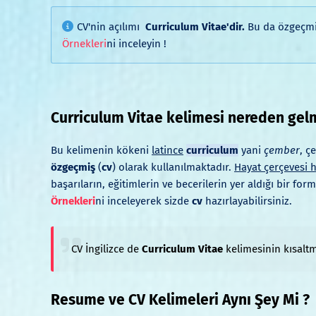
CV'nin açılımı
Curriculum Vitae'dir.
Bu da özgeçmiş
Örnekleri
ni inceleyin !
Curriculum Vitae kelimesi nereden gel
Bu kelimenin kökeni
latince
curriculum
yani
çember
, ç
özgeçmiş
(
cv
) olarak kullanılmaktadır.
Hayat çerçevesi 
başarıların, eğitimlerin ve becerilerin yer aldığı bir f
Örnekleri
ni inceleyerek sizde
cv
hazırlayabilirsiniz.
CV İngilizce de
Curriculum Vitae
kelimesinin kısaltm
Resume ve CV Kelimeleri Aynı Şey Mi ?