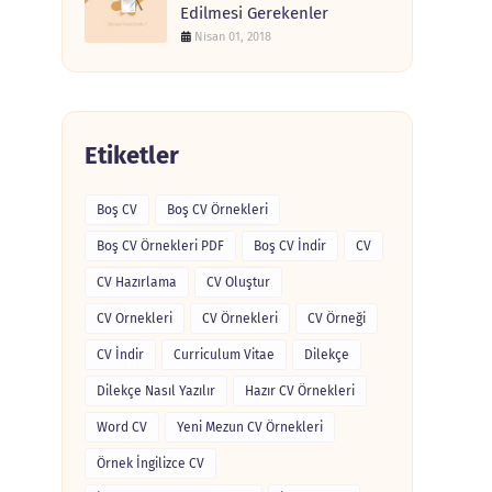
Edilmesi Gerekenler
Nisan 01, 2018
Etiketler
Boş CV
Boş CV Örnekleri
Boş CV Örnekleri PDF
Boş CV İndir
CV
CV Hazırlama
CV Oluştur
CV Ornekleri
CV Örnekleri
CV Örneği
CV İndir
Curriculum Vitae
Dilekçe
Dilekçe Nasıl Yazılır
Hazır CV Örnekleri
Word CV
Yeni Mezun CV Örnekleri
Örnek İngilizce CV